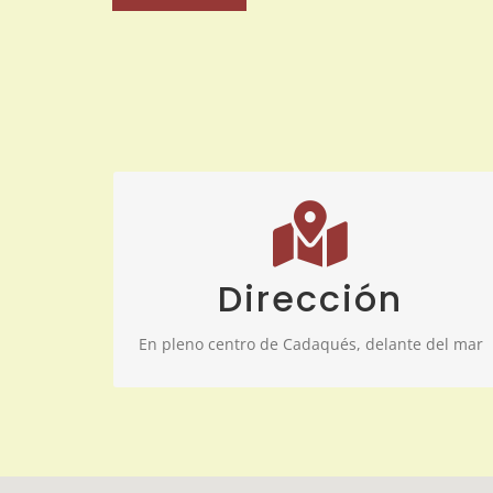
DÓNDE ESTAMOS
Dirección
C/ Serinyana, 1 17488 Cadaqués (Girona)
En pleno centro de Cadaqués, delante del mar