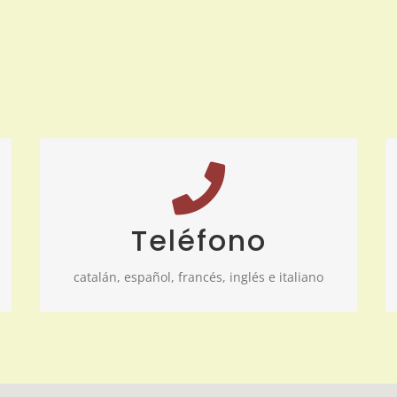
LLÁMANOS!
Teléfono
0034 972 25 83 12
catalán, español, francés, inglés e italiano