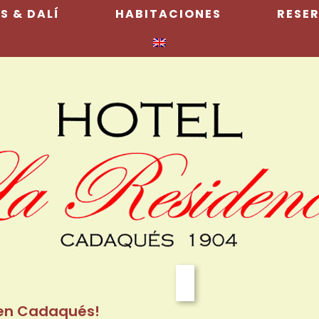
 & DALÍ
HABITACIONES
RESE
 en Cadaqués!