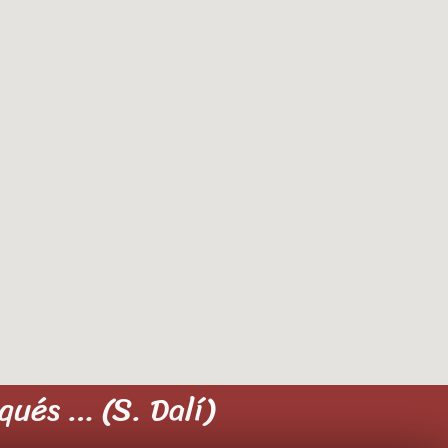
qués … (S. Dalí)